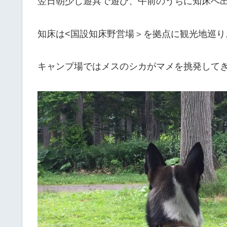
翌日朝少し遊具で遊び、午前のうちに知床へ
知床は<国設知床野営場＞を拠点に観光地巡り
キャンプ場ではメスのシカがマメを挑発して