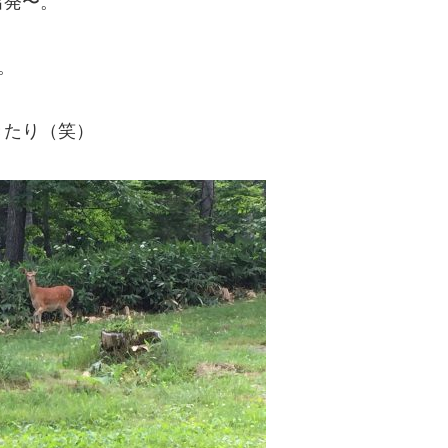
出発〜。
。
きたり（笑）